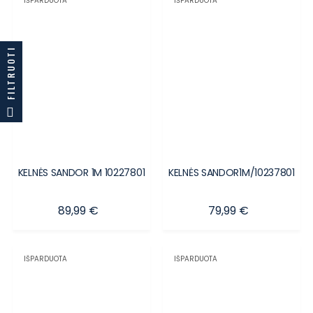
IŠPARDUOTA
IŠPARDUOTA
FILTRUOTI
KELNĖS SANDOR 1M 10227801
KELNĖS SANDOR1M/10237801
Kaina
Kaina
89,99 €
79,99 €
IŠPARDUOTA
IŠPARDUOTA