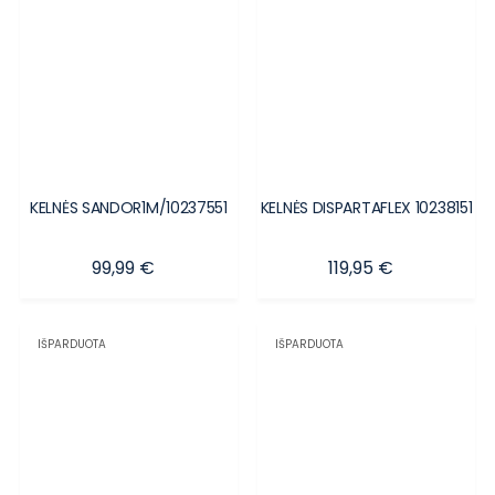
KELNĖS SANDOR1M/10237551
KELNĖS DISPARTAFLEX 10238151
Kaina
Kaina
99,99 €
119,95 €
IŠPARDUOTA
IŠPARDUOTA