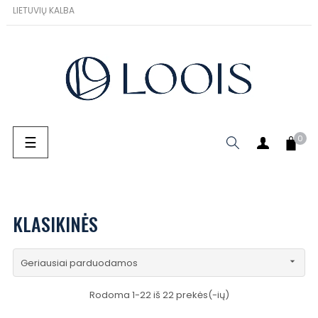
LIETUVIŲ KALBA
Toggle navigation
☰
0
PAIEŠKA
KLASIKINĖS

Geriausiai parduodamos
Rodoma 1-22 iš 22 prekės(-ių)