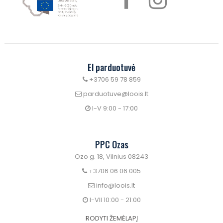
El parduotuvė
+3706 59 78 859
parduotuve@loois.lt
I-V 9:00 - 17:00
PPC Ozas
Ozo g. 18, Vilnius 08243
+3706 06 06 005
info@loois.lt
I-VII 10:00 - 21:00
RODYTI ŽEMĖLAPĮ