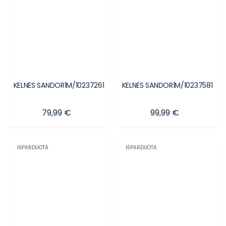
KELNĖS SANDOR1M/10237261
KELNĖS SANDOR1M/10237581
Kaina
Kaina
79,99 €
99,99 €
IŠPARDUOTA
IŠPARDUOTA