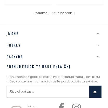
Rodoma 1 - 22 iš 22 prekių
ĮMONĖ

PREKĖS

PASKYRA

PRENUMERUOKITE NAUJIENLAIŠKĮ
Prenumeratos galėsite atsisakyti bet kuriuo metu. Tam tikslui
mūsų kontaktinę informaciją rasite parduotuvės taisyklėse.
Facebook
Instagram