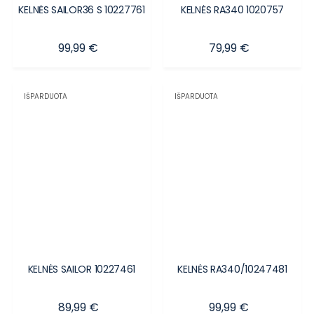
KELNĖS SAILOR36 S 10227761
KELNĖS RA340 1020757
Kaina
Kaina
99,99 €
79,99 €
IŠPARDUOTA
IŠPARDUOTA
KELNĖS SAILOR 10227461
KELNĖS RA340/10247481
Kaina
Kaina
89,99 €
99,99 €