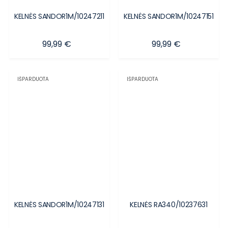
KELNĖS SANDOR1M/10247211
KELNĖS SANDOR1M/10247151
Kaina
Kaina
99,99 €
99,99 €
IŠPARDUOTA
IŠPARDUOTA
KELNĖS SANDOR1M/10247131
KELNĖS RA340/10237631