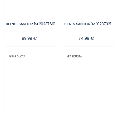
KELNĖS SANDOR 1M 20237691
KELNĖS SANDOR 1M 10237321
Kaina
Kaina
99,99 €
74,99 €
IŠPARDUOTA
IŠPARDUOTA