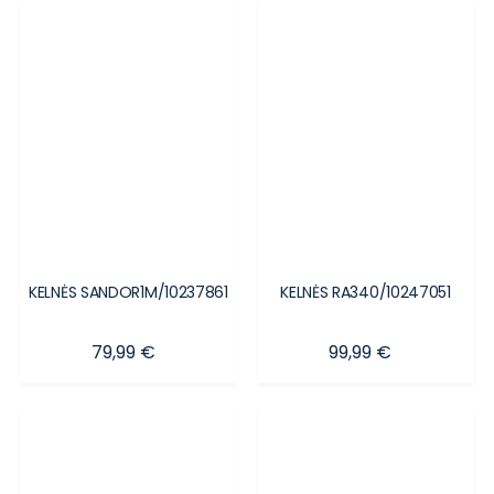
KELNĖS SANDOR1M/10237861
KELNĖS RA340/10247051
Kaina
Kaina
79,99 €
99,99 €