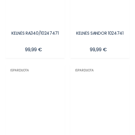
KELNĖS RA340/10247471
KELNĖS SANDOR 1024741
Kaina
Kaina
99,99 €
99,99 €
IŠPARDUOTA
IŠPARDUOTA